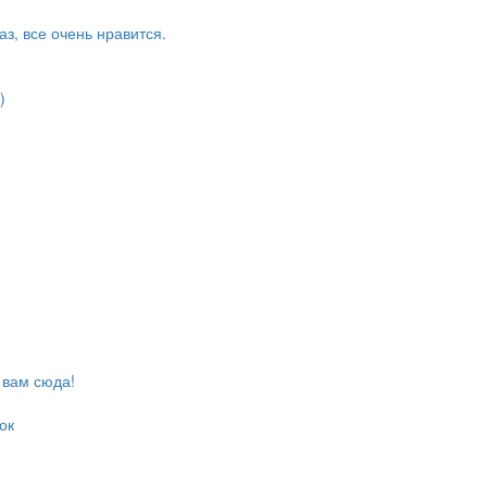
з, все очень нравится.
)
 вам сюда!
ок