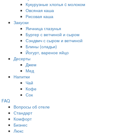
Кукурузные хлопья c молоком
Овсяная каша
Рисовая каша
Закуски
Яичница глазунья
Бургер с ветчиной и сыром
Сэндвич с сыром и ветчиной
Блины (оладьи)
Йогурт, вареное яйцо
Десерты
Джем
Мед
Напитки
Чай
Кофе
Сок
FAQ
Вопросы об отеле
Стандарт
Комфорт
Бизнес
Люкс