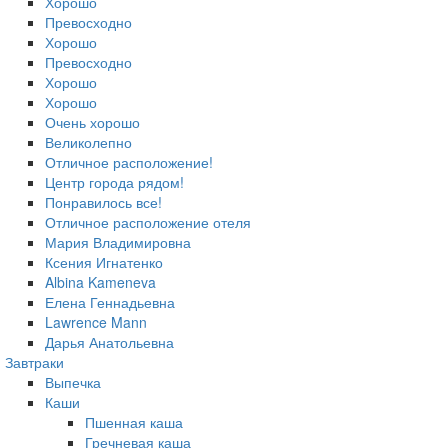
Хорошо
Превосходно
Хорошо
Превосходно
Хорошо
Хорошо
Очень хорошо
Великолепно
Отличное расположение!
Центр города рядом!
Понравилось все!
Отличное расположение отеля
Мария Владимировна
Ксения Игнатенко
Albina Kameneva
Елена Геннадьевна
Lawrence Mann
Дарья Анатольевна
Завтраки
Выпечка
Каши
Пшенная каша
Гречневая каша