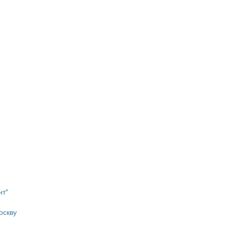
нт"
оскву